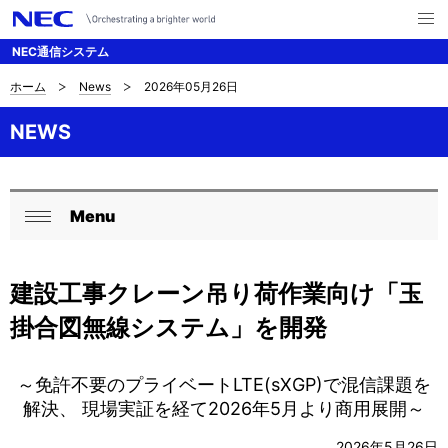
メ
ニ
NEC通信システム
ュ
ー
を
ホーム
News
2026年05月26日
サ
ナ
開
く
ビ
イ
NEWS
ゲ
ト
ー
内
Menu
シ
ロ
閉
の
ョ
ー
じ
現
ン
建設工事クレーン吊り荷作業向け「玉
る
カ
在
掛合図無線システム」を開発
ル
位
ナ
～免許不要のプライベートLTE(sXGP)で混信課題を
置
ビ
解決、 現場実証を経て2026年5月より商用展開～
を
ゲ
2026年5月26日