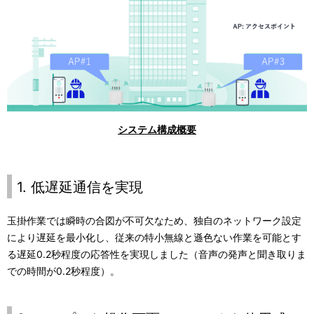
システム構成概要
1. 低遅延通信を実現
玉掛作業では瞬時の合図が不可欠なため、独自のネットワーク設定
により遅延を最小化し、従来の特小無線と遜色ない作業を可能とす
る遅延
0.2
秒程度の応答性を実現しました（音声の発声と聞き取りま
での時間が
0.2
秒程度）。