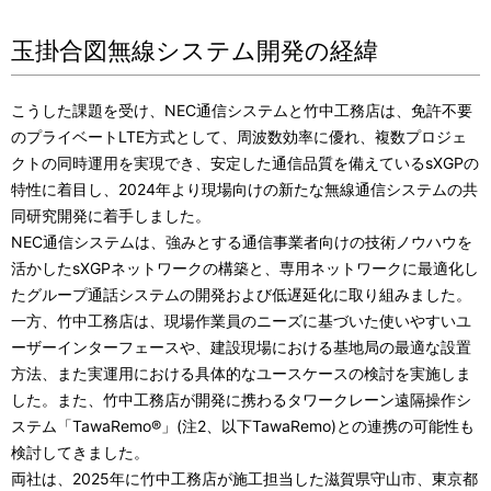
玉掛合図無線システム開発の経緯
こうした課題を受け、
NEC
通信システムと竹中工務店は、免許不要
のプライベート
LTE
方式として、周波数効率に優れ、複数プロジェ
クトの同時運用を実現でき、安定した通信品質を備えている
sXGP
の
特性に着目し、2024年より現場向けの新たな無線通信システムの共
同研究開発に着手しました。
NEC通信システムは、強みとする通信事業者向けの技術ノウハウを
活かした
sXGP
ネットワークの構築と、専用ネットワークに最適化し
たグループ通話システムの開発および低遅延化に取り組みました。
一方、竹中工務店は、現場作業員のニーズに基づいた使いやすいユ
ーザーインターフェースや、建設現場における基地局の最適な設置
方法、また実運用における具体的なユースケースの検討を実施しま
した。また、竹中工務店が開発に携わるタワークレーン遠隔操作シ
ステム「
TawaRemo®
」
(
注
2
、以下
TawaRemo)
との連携の可能性も
検討してきました。
両社は、
2025
年に竹中工務店が施工担当した滋賀県守山市、東京都