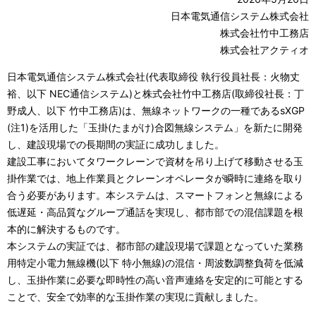
表
日本電気通信システム株式会社
ー
株式会社竹中工務店
示
シ
株式会社アクティオ
し
ョ
日本電気通信システム株式会社
(
代表取締役 執行役員社長：火物丈
て
裕、以下
NEC
通信システム
)
と株式会社竹中工務店
(
取締役社長：丁
ン
野成人、以下 竹中工務店
)
は、無線ネットワークの一種である
sXGP
い
(
注
1)
を活用した「玉掛
(
たまがけ
)
合図無線システム」を新たに開発
ま
し、建設現場での長期間の実証に成功しました。
建設工事においてタワークレーンで資材を吊り上げて移動させる玉
す
掛作業では、地上作業員とクレーンオペレータが瞬時に連絡を取り
。
合う必要があります。本システムは、スマートフォンと無線による
低遅延・高品質なグループ通話を実現し、都市部での混信課題を根
本的に解決するものです。
本システムの実証では、都市部の建設現場で課題となっていた業務
用特定小電力無線機
(
以下 特小無線
)
の混信・周波数調整負荷を低減
し、玉掛作業に必要な即時性の高い音声連絡を安定的に可能とする
ことで、安全で効率的な玉掛作業の実現に貢献しました。