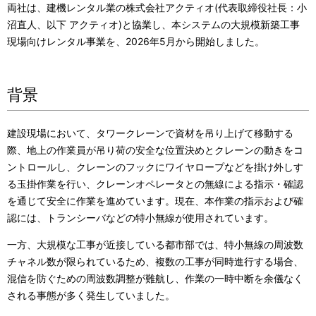
両社は、建機レンタル業の株式会社アクティオ
(
代表取締役社長：小
沼直人、以下 アクティオ
)
と協業し、本システムの大規模新築工事
現場向けレンタル事業を、
2026
年
5
月から開始しました。
背景
建設現場において、タワークレーンで資材を吊り上げて移動する
際、地上の作業員が吊り荷の安全な位置決めとクレーンの動きをコ
ントロールし、クレーンのフックにワイヤロープなどを掛け外しす
る玉掛作業を行い、クレーンオペレータとの無線による指示・確認
を通じて安全に作業を進めています。現在、本作業の指示および確
認には、トランシーバなどの特小無線が使用されています。
一方、大規模な工事が近接している都市部では、特小無線の周波数
チャネル数が限られているため、複数の工事が同時進行する場合、
混信を防ぐための周波数調整が難航し、作業の一時中断を余儀なく
される事態が多く発生していました。