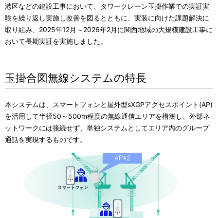
港区などの建設工事において、タワークレーン玉掛作業での実証実
験を繰り返し実施し改善を図るとともに、実装に向けた課題解決に
取り組み、2025年
12
月～
2026
年
2
月に関西地域の大規模建設工事に
おいて長期実証を実施しました。
玉掛合図無線システムの特長
本システムは、スマートフォンと屋外型
sXGP
アクセスポイント
(AP)
を活用して半径
50
～
500m
程度の無線通信エリアを構築し、外部ネ
ットワークには接続せず、単独システムとしてエリア内のグループ
通話を実現するものです。