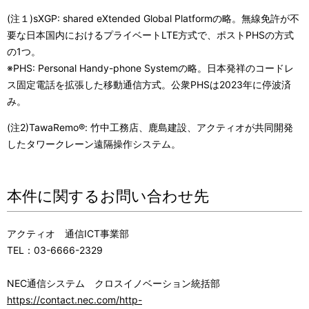
(注１
)sXGP: shared eXtended Global Platform
の略。無線免許が不
要な日本国内におけるプライベート
LTE
方式で、ポスト
PHS
の方式
の
1
つ。
※
PHS: Personal Handy-phone System
の略。日本発祥のコードレ
ス固定電話を拡張した移動通信方式。公衆
PHS
は
2023
年に停波済
み。
(注
2)TawaRemo
®: 竹中工務店、鹿島建設、アクティオが共同開発
したタワークレーン遠隔操作システム。
本件に関するお問い合わせ先
アクティオ 通信
ICT
事業部
TEL
：
03-6666-2329
NEC通信システム クロスイノベーション統括部
https://contact.nec.com/http-